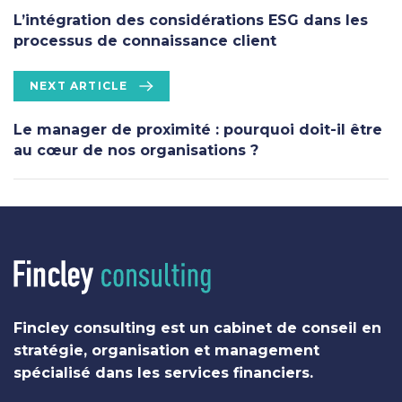
e
L’intégration des considérations ESG dans les
v
processus de connaissance client
i
o
N
NEXT ARTICLE
u
e
s
x
Le manager de proximité : pourquoi doit-il être
A
t
au cœur de nos organisations ?
r
A
t
r
i
t
c
i
l
c
e
l
e
Fincley consulting est un cabinet de conseil en
stratégie, organisation et management
spécialisé dans les services financiers.