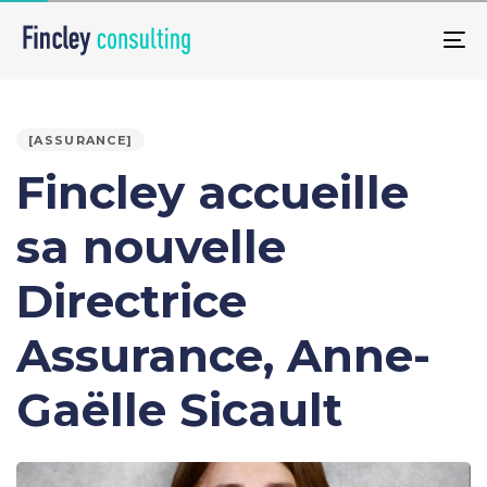
Skip
Skip
links
to
To
primary
na
PUBLISHED
navigation
IN:
Skip
[ASSURANCE]
to
Fincley accueille
content
sa nouvelle
Directrice
Assurance, Anne-
Gaëlle Sicault