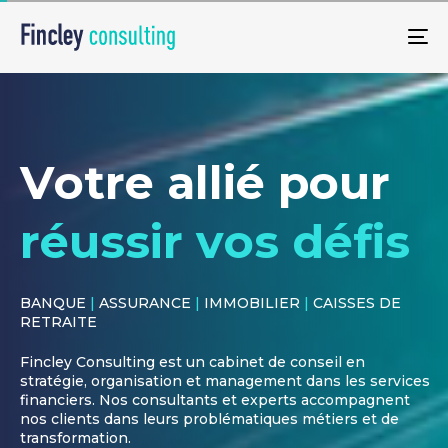
Skip
Skip
links
to
To
primary
na
navigation
Skip
to
content
V
o
t
r
e
a
l
l
i
é
p
o
u
r
r
é
u
s
s
i
r
v
o
s
d
é
f
i
s
BANQUE
|
ASSURANCE
|
IMMOBILIER
|
CAISSES DE
RETRAITE
Fincley Consulting est un cabinet de conseil en
stratégie, organisation et management dans les services
financiers. Nos consultants et experts accompagnent
nos clients dans leurs problématiques métiers et de
transformation.