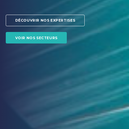
D
É
C
O
U
V
R
I
R
N
O
S
E
X
P
E
R
T
I
S
E
S
V
O
I
R
N
O
S
S
E
C
T
E
U
R
S