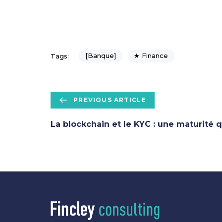
[Banque]
★ Finance
Tags:
P
PREVIOUS ARTICLE
r
e
La blockchain et le KYC : une maturité q
v
i
o
u
s
A
r
t