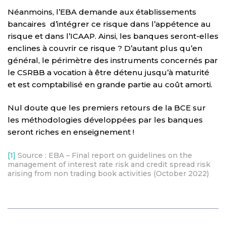
Néanmoins, l’EBA demande aux établissements
bancaires d’intégrer ce risque dans l’appétence au
risque et dans l’ICAAP. Ainsi, les banques seront-elles
enclines à couvrir ce risque ? D’autant plus qu’en
général, le périmètre des instruments concernés par
le CSRBB a vocation à être détenu jusqu’à maturité
et est comptabilisé en grande partie au coût amorti.
Nul doute que les premiers retours de la BCE sur
les méthodologies développées par les banques
seront riches en enseignement !
[1]
Source : EBA – Final report on guidelines on the
management of interest rate risk and credit spread risk
arising from non trading book activities (October 2022)