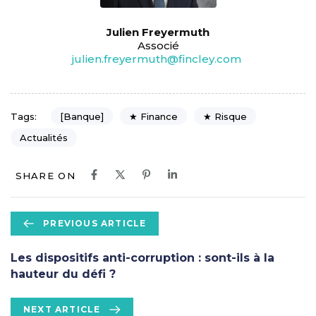
Julien Freyermuth
Associé
julien.freyermuth@fincley.com
[Banque]
★ Finance
★ Risque
Tags:
Actualités
SHARE ON
P
PREVIOUS ARTICLE
r
e
Les dispositifs anti-corruption : sont-ils à la
v
hauteur du défi ?
i
o
N
NEXT ARTICLE