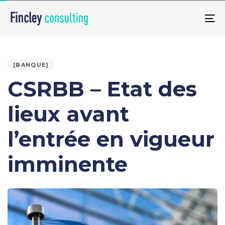
Skip
Skip
links
to
To
primary
na
PUBLISHED
navigation
IN:
Skip
[BANQUE]
to
CSRBB – Etat des
content
lieux avant
l’entrée en vigueur
imminente