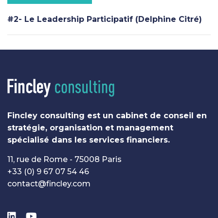
u
e
s
x
#2- Le Leadership Participatif (Delphine Citré)
A
t
r
A
t
r
i
t
c
i
l
c
e
l
e
Fincley consulting est un cabinet de conseil en
stratégie, organisation et management
spécialisé dans les services financiers.
11, rue de Rome - 75008 Paris
+33 (0) 9 67 07 54 46
contact@fincley.com