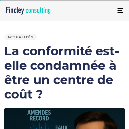
Skip
Skip
links
to
To
primary
na
PUBLISHED
navigation
IN:
Skip
ACTUALITÉS
to
La conformité est-
content
elle condamnée à
être un centre de
coût ?