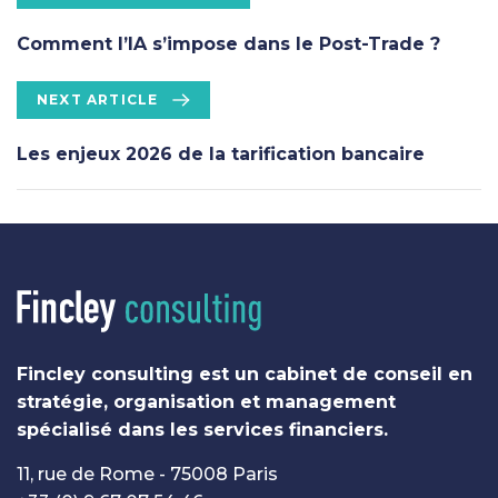
r
e
Comment l’IA s’impose dans le Post-Trade ?
v
i
N
NEXT ARTICLE
o
e
u
x
Les enjeux 2026 de la tarification bancaire
s
t
A
A
r
r
t
t
i
i
c
c
l
l
e
e
Fincley consulting est un cabinet de conseil en
stratégie, organisation et management
spécialisé dans les services financiers.
11, rue de Rome - 75008 Paris