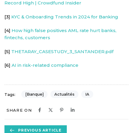
Record High | Crowdfund Insider
[3]
KYC & Onboarding Trends in 2024 for Banking
[4]
How high false positives AML rate hurt banks,
fintechs, customers
[5]
THETARAY_CASESTUDY_3_SANTANDER.pdf
[6]
AI in risk-related compliance
[Banque]
Actualités
IA
Tags:
SHARE ON
P
PREVIOUS ARTICLE