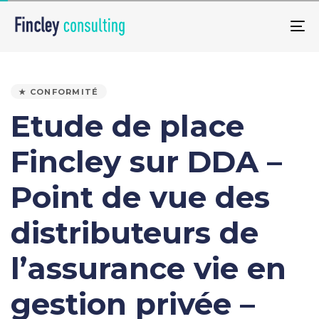
Skip
Skip
links
to
To
primary
na
PUBLISHED
navigation
IN:
Skip
★ CONFORMITÉ
to
Etude de place
content
Fincley sur DDA –
Point de vue des
distributeurs de
l’assurance vie en
gestion privée –