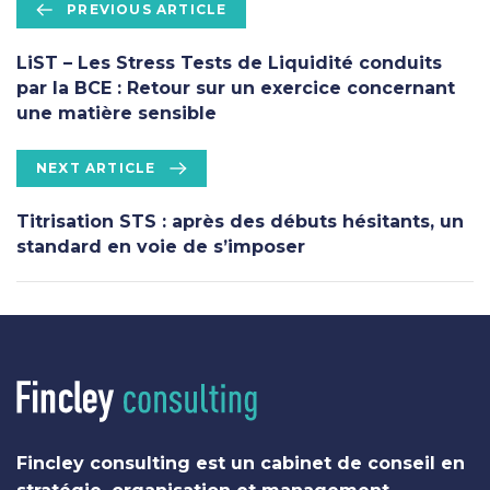
P
PREVIOUS ARTICLE
r
e
LiST – Les Stress Tests de Liquidité conduits
v
par la BCE : Retour sur un exercice concernant
i
une matière sensible
o
u
N
NEXT ARTICLE
s
e
A
x
Titrisation STS : après des débuts hésitants, un
r
t
standard en voie de s’imposer
t
A
i
r
c
t
l
i
e
c
l
e
Fincley consulting est un cabinet de conseil en