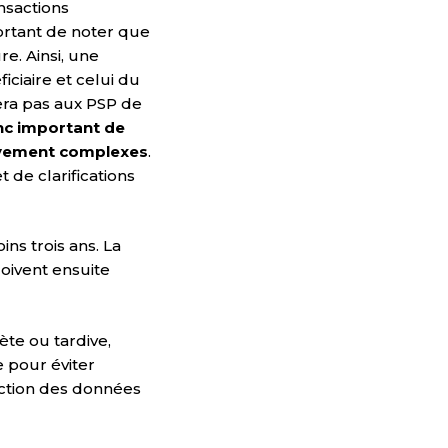
ansactions
portant de noter que
e. Ainsi, une
iciaire et celui du
era pas aux PSP de
onc important de
ativement complexes
.
 de clarifications
ns trois ans. La
doivent ensuite
te ou tardive,
e pour éviter
tection des données