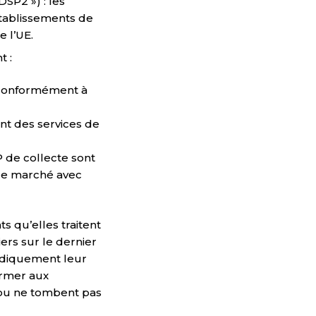
SP2 ») : les
établissements de
 l’UE.
t :
al conformément à
nt des services de
 de collecte sont
s de marché avec
s qu’elles traitent
ers sur le dernier
iodiquement leur
ormer aux
 ou ne tombent pas