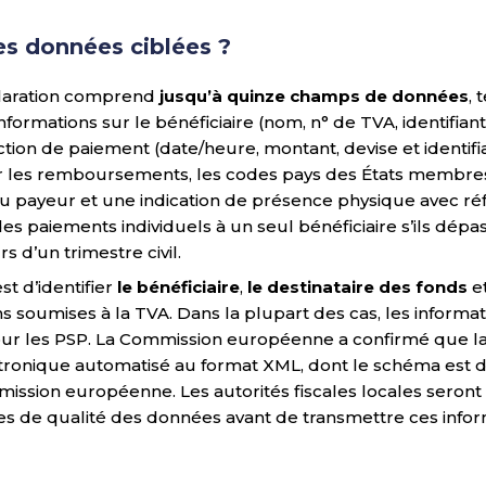
es données ciblées ?
claration comprend
jusqu’à quinze champs de données
, 
informations sur le bénéficiaire (nom, n° de TVA, identifian
action de paiement (date/heure, montant, devise et identifia
ur les remboursements, les codes pays des États membres,
 du payeur et une indication de présence physique avec ré
es paiements individuels à un seul bénéficiaire s’ils dépa
s d’un trimestre civil.
est d’identifier
le bénéficiaire
,
le destinataire des fonds
e
s soumises à la TVA. Dans la plupart des cas, les informa
our les PSP. La Commission européenne a confirmé que la 
tronique automatisé au format XML, dont le schéma est di
mission européenne. Les autorités fiscales locales seron
ôles de qualité des données avant de transmettre ces info