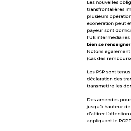
Les nouvelles oblig
transfrontalières i
plusieurs opération
exonération peut êt
payeur sont domici
l’UE intermédiaire
bien se renseigner
Notons également qu
(cas des rembourse
Les PSP sont tenus 
déclaration des tran
transmettre les do
Des amendes pourro
jusqu’à hauteur de 
d’attirer l’attenti
appliquant le RGPD