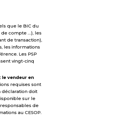
tels que le BIC du
t de compte …), les
nt de transaction),
 les informations
férence. Les PSP
ssent vingt-cinq
t
le vendeur en
tions requises sont
déclaration doit
sponible sur le
t responsables de
rmations au CESOP.