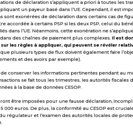
ations de déclaration s’appliquent a priori à toutes les tr
mpliquant un payeur basé dans l’UE. Cependant, il est im
s sont exonérées de déclaration dans certains cas de figur
re accordée à certains PSP si les deux PSP, celui du bénéf
liés dans l’UE. Néanmoins, cette exonération ne s’appliqu
s dans des chaînes de paiement plus complexes.
Il est d
 sur les règles à appliquer, qui peuvent se révéler rel
e plusieurs types de flux doivent également faire l’objet
ments et des avoirs par exemple).
de conserver les informations pertinentes pendant au moi
sactions se fait tous les trimestres, les autorités fiscales 
nnées à la base de données CESOP.
nt être imposées pour une fausse déclaration, incomplè
5 000 euros. De plus, la conformité au CESOP est crucial
on du régulateur et l’examen des autorités locales de pro
.