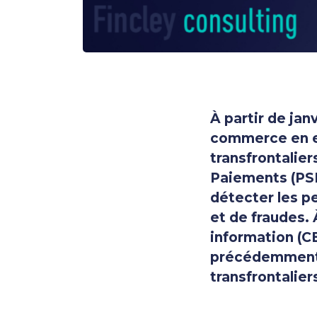
À partir de jan
commerce en ex
transfrontalie
Paiements (PSP
détecter les p
et de fraudes.
information (C
précédemment 
transfrontalier