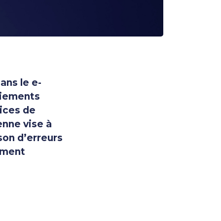
ans le e-
aiements
vices de
enne vise à
son d’erreurs
ayment