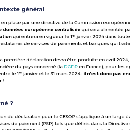
ntexte général
en place par une directive de la Commission européenne e
e données européenne centralisée
qui sera alimentée p
er
ation
qui entrera en vigueur le 1
janvier 2024 dans toute
prestataires de services de paiements et banques qui trai
a première déclaration devra être produite en avril 2024, 
nancière du pays concerné (la
DGFiP
en France), pour les o
er
ntre le 1
janvier et le 31 mars 2024 :
il n’est donc pas en
r
!
rné ?
ion de déclaration pour le CESOP s’applique à un large é
vices de paiement (PSP) tels que définis dans la Directive 