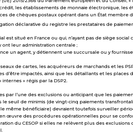
 (UE) 2015/2366 du Parlement européen et du Conseil, « D
crédit, les établissements de monnaie électronique, les 
fices de chèques postaux opérant dans un État membre de
igation déclarative du registre les prestataires de paiemen
ial est situé en France ou qui, n’ayant pas de siège soci
 y ont leur administration centrale ;
ance un agent, y détiennent une succursale ou y fournisse
éseaux de cartes, les acquéreurs de marchands et les PSP
es d’être impactés, ainsi que les détaillants et les place
 internes » régis par la DSP2.
es par l’une des exclusions ou anticipant que les paiement
le seuil de minimis (de vingt-cinq paiements transfrontali
r le même bénéficiaire) devraient toutefois surveiller pér
e en œuvre des procédures opérationnelles pour se conf
ration du CESOP si elles ne relèvent plus des exclusions
l.