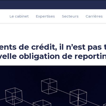
Le cabinet
Expertises
Secteurs
Carrières
nts de crédit, il n’est pas
elle obligation de report