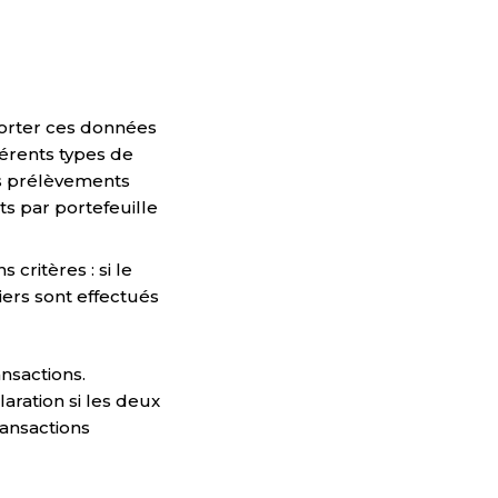
orter ces données
férents types de
es prélèvements
s par portefeuille
 critères : si le
iers sont effectués
nsactions.
aration si les deux
ransactions