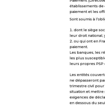
Paiement (Directive
établissements de 
paiement et les of
Sont soumis à l’obl
dont le siège soc
leur droit national,
ou qui ont en Fr
paiement.
Les banques, les r
les plus susceptibl
leurs propres PSP «
Les entités couvert
ne dépasseront pas 
trimestre civil pou
situation et mettr
exigences de décla
en dessous du seui